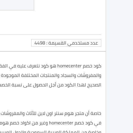
عدد مستخدمي القسيمة : 4498
كود خصم homecenter هو كود نتعرف عليه في الفقرات التالية من هذا المقال عبر موقعنا
والمفروشات والسجاد والمنتجات المختلفة الموجودة 
الصحيح لهذا الكود من أجل الحصول على نسبة الخصم 
خاصة أن متجر هوم سنتر اون لاين للأثاث والمفروشات
في كود خصم homecenter وغير 
وخاصة من المملكة العربية السعودية والدول العربي