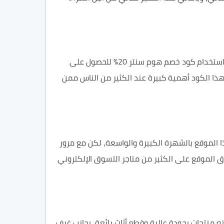
وسوف نأخذ مثال على هذا الكود شخص قام بشراء منتجات من موقع هوم سنتر اون لاين بقيمة 100 ريال سعودي ثم قام باستخدام كود خصم هوم سنتر 20% للحصول على
سعودي في هذا الوقت، وهو ما يجعل لهذا الكود أهمية كبيرة عند الكثير من الناس ممن
 الموقع بالشهرة الكبيرة والواسعة، لكن مع مرور
ق الموقع على الكثير من متاجر التسوق الإلكتروني
 منتجات بجودة عالية وقطع أثاث رائعة، بجانب غرف