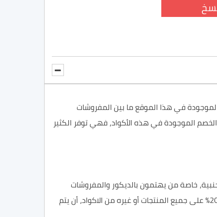
سخ
صم هوم سنتر التي توفر نسبة 20% خصم على كل المنتجات الموجودة في هذا الموقع ما بين المفروشات
 الخصم الموجودة في هذه الأكواد، فهي توفر الكثير
لأجنبية، خاصة من يهتمون بالديكور والمفروشات
ومعرفة كل جديد وشراء صيحات الموضة الرائعة والمميزة التي تظهر من وقت لآخر، ويجب حين إدخال كود خصم هوم سنتر 20% على جميع المنتجات أو غيره من الاكواد، أن يتم