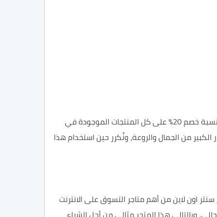
كود خصم هوم سنتر 20% نتعرف عليه في الفقرات التالية من هذا المقال عبر موقعنا كوبون زاد ، وهو عبارة عن كود يوفر نسبة خصم 20% على كل المنتجات الموجودة في
الكبير من الجمال والروعة، ونُكرر حين استخدام هذا
 خاصة أن متجر هوم سنتر اون لاين من أهم متاجر التسوق على الانترنت
الي، وبالتالي هذا المتجر مثالي من أجل الشراء