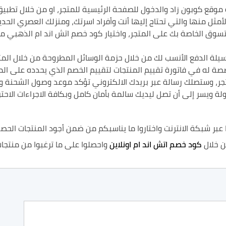
 موقع كوبون زاد والدخول للصفحة الرئيسية للمتجر، او من خلال تطبيق
لأمثل منها والتي تحتاج إليها أنت وأفراد اسرتك، ومنزلك العصري الحدي
لتسوق الخاصة بك على المتجر، واختيار كود خصم اتش اند ام الذهبي م
 وسيلة الدفع الأنسب لك من خلال حزمة الوسائل المطروحة من خلال ال
صة له في فاتورة تقييم المنتجات لتقييم الخصم الذي يحدده على المن
تجر، وستصلك رسالة عبر بريدك الالكتروني تؤكد موعد وصول الشحنة و
ة ويسر إلى أن تصل ليديك سالمة بأمان كامل وبكافة الاجراءات الاحت
بر شبكة الانترنت واختاروا ما يناسبكم من ضمن أجود المنتجات الحصرية
ن خلال
كود خصم اتش اند ام اونلاين
واحصلوا على ما ترغبوا من منتجات 