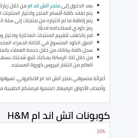
بعد الدخول إلى
متجر اتش اند ام
من خلال زيارة
يتم تفقد كافة أقسام المتجر واختيار المنتجات ا
يتم إضافة ما تم اختياره من منتجات إلى سلة ا
رمز كودي لاستخدامه لاحقًا.
قم بالذهاب لتقييم المنتجات المختارة واختيار
الصق الكود المنسوخ في الخانة الحمراء المخص
سجل كافة بياناتك من خلال خدمة العملاء بالم
من خلال تلك الرسالة يمكنك تتبع شحنتك بسهول
العالم من انتشار فيروس كورونا المستجد.
أعزائنا متسوقي متجر اتش اند ام الالكتروني، تسوقوا ع
وأصحاب الأذواق الرفيعة، اغتنموا فرصتكم الذهبية م
كوبونات اتش اند ام H&M
20%