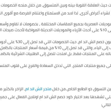
زات حيث العلاقة القوية بينه وبين المتسوق، من خلال منحه الخصومات
 لشراء أغراض أخرى، لذا لابد من الاستمتاع واغتنام الفرصة مع أقوى ا
موديلات العصرية بجميع المقاسات المختلفة ، بخصومات لا تقاوم وأسعار
خصومات من خلال كود خصم اتش اند ام تصل إلى 10% على أحدث الأزياء والموديلات الحديثة 
صومات التي قد تصل إلى 30% على أجود الماركات التجارية العالمية المصنعة بإتقان وتميز.
 من قيمة أسعار المنتجات بالكامل مهما بلغ سعرها.
ته على المنتجات فقط، بل امتدت لتصل إلى الطلبيات الشرائية بالكا
ى جميع منتجات المتجر، التي تدخل السعادة والفرح على قلوب المتسو
ين التسوق ذو الطابع الخاص من خلال
متجر اتش اند ام
، الزاخر بالكثير
تي تشهدها بعد اختيار كود خصم اتش اند ام اونلاين الفعال على جميع
تالي: