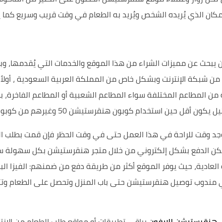
لمكان الذي يُريده الشخص ويُريد به الطعام في وقت قريب وسريع كما
يبحث عن مميزات الشراء من هذا الموقع والخدمات التي يُقدمها، وبش
ن المطاعم المختلفة سواء المطاعم الشعبية أو المطاعم الفاخرة، بج
دام كوبون هنقرستيشن 50 وغيرهم من كوبونات خصم هنقرستيشن بشكل عام.
وجد وقت للراحة في هذا العمل حتى في وقت الحظر فإن قمت بطلب ا
دية، حيث يوفر الموقع أكثر من طريقة دفع من ضمنهم: الفيزا البنكية 
أتي مندوب توصيل هنقرستيشن حتى باب المنزل وتحصل على الطعام وت
 هنقرستيشن للايفون
بباقي تطبيقات أو مواقع طلب الطعام من الانتر