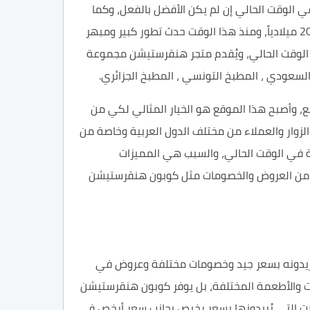
الوقت الحالي إن لم يكن الأفضل بالفعل، وكما
ذكرنا من قبل فإنه تم إنشاء هذا الموقع من قبل الطالب الجامعي إبراهيم الجاسم في السنوات الماضية وخاصة من عام 2012 ميلادياً، ومنذ هذا الوقت حدث تطور كبير ومبهر
لوقت الحالي، ويُقدم متجر هنقرستيشن مجموعة
السعودي ، المطبخ التونسي ، المطبخ الجزائري.
مع، وأصبح هذا الموقع هو الخيار المثالي لكي من
لزوار والعملاء من مختلف الدول العربية وخاصة من
ئة في الوقت الحالي، والسبب هي المميزات
بيرة من العروض والخصومات مثل كوبون هنقرستيشن
يُريدونه بسعر جيد وخصومات مختلفة وعروض في
 خصم على المأكولات والأطعمة المختلفة، بل يوفر كوبون هنقرستيشن
ات التي يُريدونها بسعر رخيص بجانب سعر أرخص في