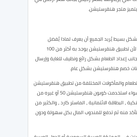
 يتميز متجر هنقرستيشن.
كل بسيط يُريد الجميع أن يعرف لماذا يُفضل
هنقرستيشن عن غيره من مواقع طلب الطعام الأخرى من شبكة الإنترنت وبشكل خاص من المملكة العربية السعودية ، أولاً لأن تطبيق هنقرستيشن يوجد به أكثر من 100
انب إعداد الطعام بشكل رائع ونظيف للغاية وإرسال
لطعام والمأكولات المختلفة من تطبيق هنقرستيشن
سواء تجد أنه يعمل بكفاءة في هذا الوقت أيضاً، ويُمكن الدفع بشكل إلكتروني من خلال متجر هنقرستيشن بكل سهولة سواء استخدمت كوبون هنقرستيشن 50 أو غيره من
، البطاقة الائتمانية ، الماستر كارد ، والكثير من
تأكد منه ثم تدفع للمندوب المال بكل سهولة ودون
نت في المملكة العربية السعودية أو الدول العربية