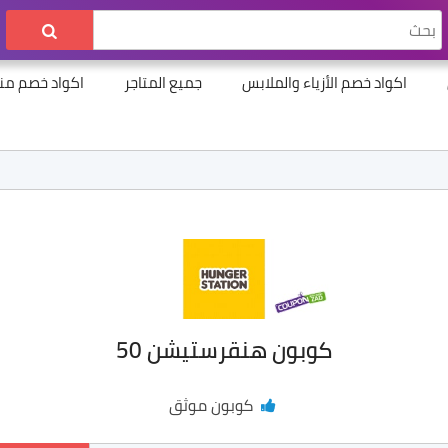
اكواد خصم الأزياء والملابس
جميع المتاجر
اكواد خصم منت
كوبون هنقرستيشن 50
كوبون موثق