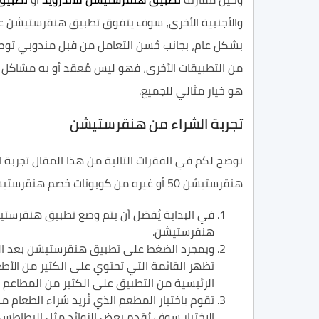
والأجنبية الأخرى، سوف يتفوق تطبيق هنقرستيشن على 
بشكل عام، بجانب حُسن التعامل من قبل مندوبي تو
من التطبيقات الأخرى، فهو ليس مُعقد أو به مشاكل 
هو خيار مثالي للجميع.
تجربة الشراء من هنقرستيشن
نوضح لكم في الفقرات التالية من هذا المقال تجرب
هنقرستيشن 50 أو غيره من كوبونات خصم هنقرستيشن المتوفرة في الوقت الحالي، وبعض النصائح الأخرى بشكل عام.
في البداية يُفضل أن يتم وضع تطبيق هنقرستي
هنقرستيشن.
وبمجرد الضغط على تطبيق هنقرستيشن بعد الق
تظهر القائمة التي تحتوي على الكثير من الأ
الرئيسية من التطبيق على الكثير من المطاعم ا
تقوم باختيار المطعم الذي تُريد شراء الطعام م
الاختيار سوف يُقدم بعض الزوائد مثل البطاطس 