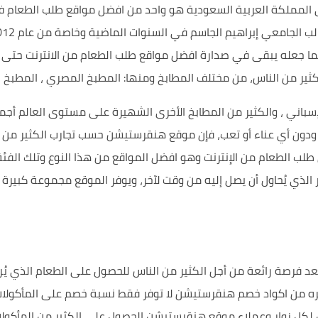
المملكة العربية السعودية هو واحد من افضل مواقع طلب الطعام في 
جعله يبقى في صدارة افضل مواقع طلب الطعام من الانترنت حتى ا
لكثير من الناس، من مختلف المطابخ ومنها: المطبخ المصري ، المطبخ 
الإسباني ، والكثير من المطابخ الأخرى الشهيرة على مستوى العالم أج
ة ودون أي عناء أو تعب، فإن موقع هنقرستيشن حسب تجارب الكثير من ا
طلب الطعام من الإنترنت وهو افضل المواقع من هذا النوع وتلك الف
بير الذي يُحاول أن يصل إليه من وقت لآخر، ويوفر الموقع مجموعة ك
ُعد فرصة رائعة من أجل الكثير من الناس للحصول على الطعام الذي 
لروعة، مع العلم أن كوبون هنقرستيشن 50 وغيره من اكواد خصم هنقرستيشن لا توفر فقط نسبة
ن لكل زوار وعملاء موقع هنقرستيشن الحصول على الكثير من المأكول