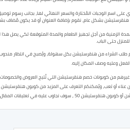
وي على اسم الوجبات المُختارة والسعر النهائي لها، بجانب رسوم تو
ره من اكواد خصم هنقرستيشن بشكل عام، نقوم بإضافة العنوان أو قد يكون مُض
دة الزمنية من أجل تجهيز الطعام والمدة المتوقعة لكي يصل هذا ال
لمنزل حتى الباب.
مام طلب الشراء من هنقرستيشن بكل سهولة، ويُصبح في انتظار مندو
بالفعل وعليه وصف المكان إليه.
 هنقرستيشن أو غيرهم من كوبونات خصم هنقرستيشن التي تُتيح العروض والخص
ويُمكنكم التعرف على المزيد من كوبون هنقرستيشن 50 وعن متجر هنقرستيشن عبر موقعنا
نجاوب عليه في تعليقات المقال بالأسفل.