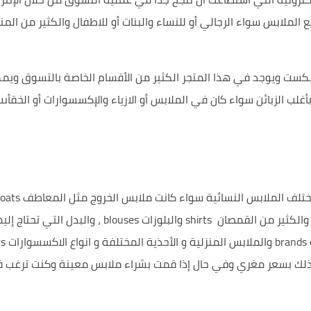
يع
الملابس سواء الرجالي أو للنساء والبنات أو للاطفال
والكثير من الم
نكست
ويوجد في هذا المتجر الكثير من
الأقسام
الخاصة بالتسوق ويمكن
بأغلب
الزبائن
سواء
كان في
الملابس
أو الازياء
والإكسسوارات أو الخقأى
ختلف الملابس
النسائية
سواء كانت ملابس الخروج مثل المعاطف
oats
والكثير من القمصان shirts والبلوزات
blouses
، والبدل التي تحتاج إل
brands والملابس المنزلية
و الأحذية المختلفة
 ذلك
بسعر مغري
وفي
حال
إذا قمت بشراء ملابس معينة وكنت ترغب