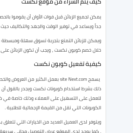
كيف يتم الشراء من موقع نكست
يمكن لجميع الزبائن قبل فوات الأوان أن يقوموا بالحص
جداً ويساعد في توفير الوقت
والجهد والتكاليف
حيث ي
ويمكن للزبائن التمتع بتجربة تسوق سهلة ومبسطة
و
خلال خصم
كوبون نكست
،
ويجب أن تكون الزبائن عل
كيفية تفعيل كوبون نكست
يسمح
site Next.com
بعمل الكثير من العروض والخص
ذلك
بشرط
استخدام
كوبونات
نكست ويجدر بالقول أن ا
للعمل على التسهيل على العملاء وذلك خاصة في ظل 
الكوبونات التي تقل من القيمة الإجمالية للطلبية .
ويتوفر لدى العميل العديد من
الخيارات
التي تتعلق بك
،
كما يوجد لدى الموقع عرض ال
توصيل مجاني
سريعة 