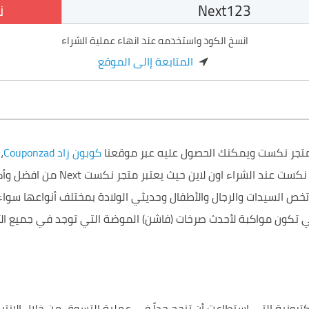
ن
انسخ الكود واستخدمه عند انهاء عملية الشراء
المتابعة إالى الموقع
تجر نكست ويمكنك الحصول عليه عبر موقعنا
كوبون زاد Couponzad
،
 نكست
عند الشراء
اون لاين
حيث يعتبر متجر
نكست Next
من
افضل
وأك
تخص
السيدات
والرجال والأطفال وحديثي الولادة
بمختلف أنواعها سواء
ي تكون مواكبة لأحدث
صرخات
(
فاشن
) الموضة التي توجد في جميع ال
كترونية
التي استطاعت أن تنجح جداً في عملية
التسوق
من خلال
الإنتر