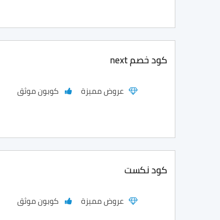
كود خصم next
عروض مميزة
كوبون موثق
كود نكست
عروض مميزة
كوبون موثق