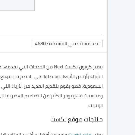
عدد مستخدمي القسيمة : 4680
يعتبر
كوبون نكست
Next
من الخدمات التي يقدمها
م
الشراء
بأرخص
الأسعار
ويحصلوا على ال
خصم
من
موقع
السعودية، فهو يقوم بتقديم العديد من
الأزياء
التي 
ومناسبات
فهو يوفر الكثير من
التصاميم
العصرية الت
الإنترنت.
منتجات موقع نكست
يعتبر
متجر نكست
واحد من
أفضل
و أشهر المتاجر
الإل