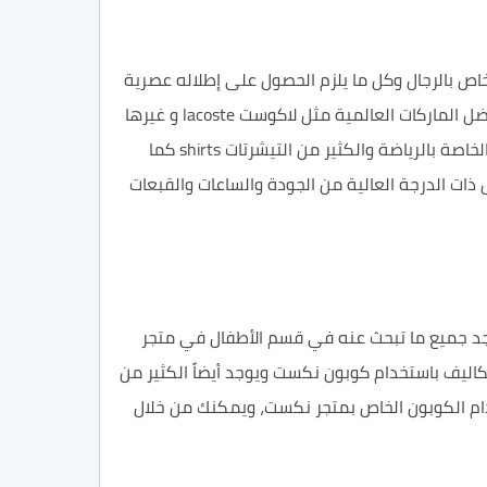
لخاص
بالرجال
وكل ما يلزم
الحصول
على إطلاله عصرية
فضل
الماركات العالمية مثل لاكوست lacoste و
غيرها
لخاصة بالرياضة والكثير من التيشرتات
shirts
كما
ل ذات الدرجة العالية من الجودة والساعات والقبعات
جد جميع ما تبحث عنه في قسم الأطفال في
متجر
كاليف باستخدام
كوبون نكست ويوجد أيضاً الكثير من
ام
الكوبون
الخاص بمتجر نكست، ويمكنك من خلال