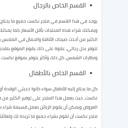
القسم
الخاص بالرجال
يوجد في هذا
القسم
في
متجر نكست
جميع ما يحتاج 
ويمكنك شراء هذه المنتجات بأقل
الأسعار
كما يمكنك ا
الكثير من
أحدث
صيحات الأناقة والجمال في الملابس وا
تتوفر بدل رجالي، علاوة على ذلك يقوم الموقع بتقد
ونظارات الشمس، كل ذلك وأكثر يتوفر بموقع نكست.
القسم الخاص ب
الأطفال
كل ما يحتاج إليه الأطفال سواء كانوا
حديثي الولادة
أو
نكست،
حيث يعمل هذا المتجر على توفير الكثير من م
العروض
ويمكن أن يقوم
الزبائن
بعمل
قسيمة
شراء ك
متجر نكست أن تقوم بشراء جميع ما تريده لك
ولعائل