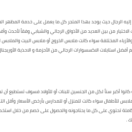
إليه
الرجال
حيث يوجد بهذا المتجر كل ما يعمل على خدمة المظهر ا
لاختيار من بين العديد من الأذواق الرجالي والشبابي وفقاً لأحدث وأ
لأزياء المختلفة سواء كانت ملابس الخروج أو ملابس البيت والملابس ا
يم أفضل
استايلات
الاكسسوارات
الرجالي
من الأحزمة
و الاحذية
الأوريجنا
 كانوا أكبر سناً لكل من الجنسين
للبنات
أو للأولاد فسوف تستطيع أن ت
لابس للأطفال سواء كانت للمنزل أو
للمدارس
بأرخص
الأسعار
وأقل
الت
املة تحتوي على كل ما يحتاجونه والحصول على
خصم
من خلال استخد
تك
.