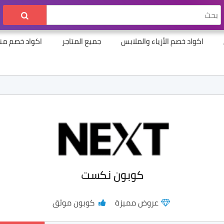
اكواد خصم الأزياء والملابس
جميع المتاجر
اكواد خصم منت
كوبون نكست
عروض مميزة
كوبون موثق