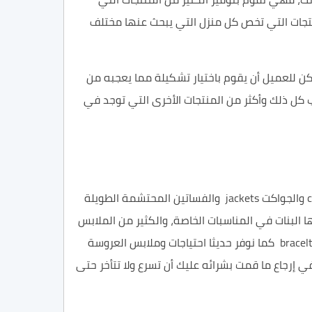
نتجات التي تخص كل منزل التي يبحث عنها مختلف
 للعميل أن يقوم باختيار
تشكيلة
مما يعجبه من
ب
كل ذلك وأكثر من المنتجات الأخرى التي توجد في
c
والجواكت
jackets
والفساتين
المحتشمة الطويلة
يها البنات في المناسبات الخاصة، والكثير من الملابس
و انواع الاكسسوارات bracelts كما نوفر حديثا احتياجات وملابس العروسة
 في
إرجاع
ما قمت بشرائه عليك أن تسرع ولا تتأخر حتى