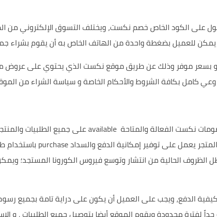
ول على ال
كود الخاص خصم نكست
، ويختلف التسوق الإلكتروني من
ال
مكن للعميل بضغطة واحدة من الهاتف الخاص به أن يقوم بشراء جميع 
 بسعر
موفر وذلك عن طريق موقع نكست الذي يحتوي على عروض
م
ى وعي كامل بكافة
الشروط والأحكام
الخاصة و
سياسة
الشراء من المو
ومات نكست الفعالة والمتاحة
available
على جميع
الطلبيات
والمنتج
لمتجر يعمل على توفير إمكانية
الدفع
والسداد purchase
باستخدام طر
الظروف الحالية من انتشار وتوسع فيروس الكورونا المستجد؛ ويمكن
يفية الدفع،
ويجب على العميل أن يكون على دراية تامة بجميع
رسوم 
جداً لفترة محدودة ويقوم الموقع أيضا بتوصيل جميع
الطلبيات
، و الا