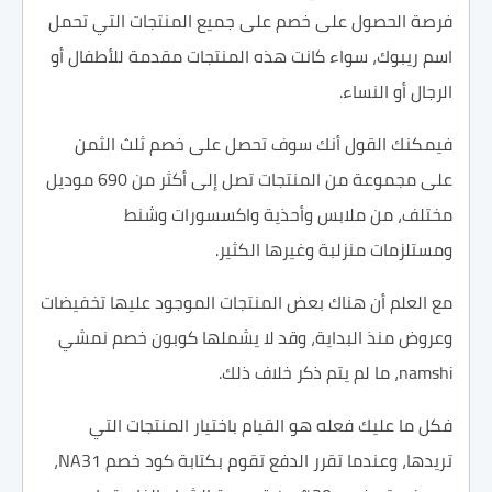
فرصة الحصول على خصم على جميع المنتجات التي تحمل
اسم ريبوك، سواء كانت هذه المنتجات مقدمة للأطفال أو
الرجال أو النساء.
فيمكنك القول أنك سوف تحصل على خصم ثلث الثمن
على مجموعة من المنتجات تصل إلى أكثر من 690 موديل
مختلف، من ملابس وأحذية واكسسورات وشنط
ومستلزمات منزلبة وغيرها الكثير.
مع العلم أن هناك بعض المنتجات الموجود عليها تخفيضات
وعروض منذ البداية، وقد لا يشملها كوبون خصم نمشي
namshi، ما لم يتم ذكر خلاف ذلك.
فكل ما عليك فعله هو القيام باختيار المنتجات التي
تريدها، وعندما تقرر الدفع تقوم بكتابة كود خصم NA31،