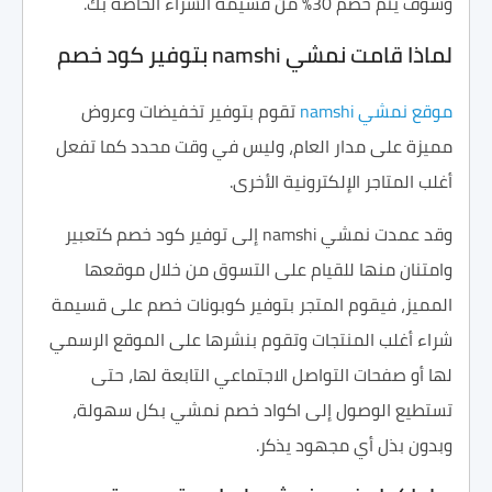
وسوف يتم خصم 30% من قسيمة الشراء الخاصة بك.
لماذا قامت نمشي namshi بتوفير كود خصم
موقع نمشي namshi
تقوم بتوفير تخفيضات وعروض
مميزة على مدار العام، وليس في وقت محدد كما تفعل
أغلب المتاجر الإلكترونية الأخرى.
وقد عمدت نمشي namshi إلى توفير كود خصم كتعبير
وامتنان منها للقيام على التسوق من خلال موقعها
المميز، فيقوم المتجر بتوفير كوبونات خصم على قسيمة
شراء أغلب المنتجات وتقوم بنشرها على الموقع الرسمي
لها أو صفحات التواصل الاجتماعي التابعة لها، حتى
تستطيع الوصول إلى اكواد خصم نمشي بكل سهولة،
وبدون بذل أي مجهود يذكر.